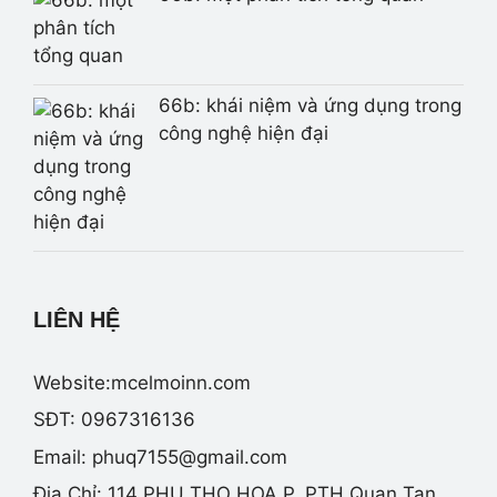
66b: khái niệm và ứng dụng trong
công nghệ hiện đại
LIÊN HỆ
Website:mcelmoinn.com
SĐT: 0967316136
Email:
phuq7155@gmail.com
Địa Chỉ: 114 PHU THO HOA P. PTH Quan Tan