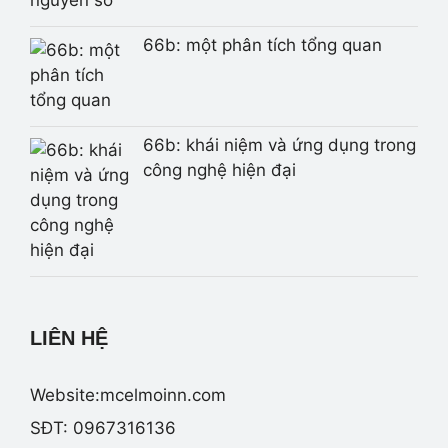
66b: một phân tích tổng quan
66b: khái niệm và ứng dụng trong
công nghệ hiện đại
LIÊN HỆ
Website:mcelmoinn.com
SĐT: 0967316136