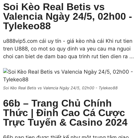
Soi Kèo Real Betis vs
Valencia Ngày 24/5, 02h00 -
Tylekeo88
u888vip5.com cái uy tín - giá kèo nhà cái Khi rut tien
tren U888, co mot so quy dinh va yeu cau ma nguoi
choi can biet de dam bao qua trinh rut tien dien ra ...
Soi Kèo Real Betis vs Valencia Ngày 24/5, 02h00 - Tylekeo88
66b – Trang Chủ Chính
Thức | Đỉnh Cao Cá Cược
Trực Tuyến & Casino 2024
66b nap tien được thiết kế như một trung tâm giao