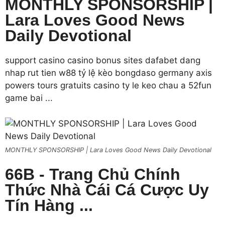
MONTHLY SPONSORSHIP |
Lara Loves Good News
Daily Devotional
support casino casino bonus sites dafabet dang
nhap rut tien w88 tỷ lệ kèo bongdaso germany axis
powers tours gratuits casino ty le keo chau a 52fun
game bai ...
MONTHLY SPONSORSHIP | Lara Loves Good News Daily Devotional
66B - Trang Chủ Chính
Thức Nhà Cái Cá Cược Uy
Tín Hàng ...