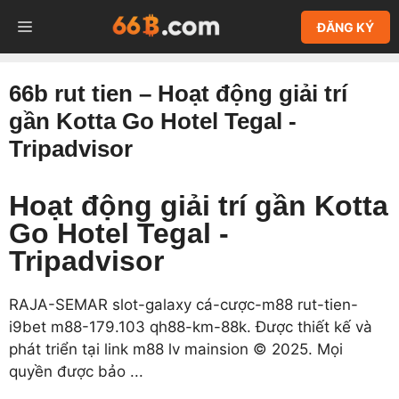
Chuyển
MENU
ĐĂNG KÝ
đến
nội
dung
66b rut tien – Hoạt động giải trí
gần Kotta Go Hotel Tegal -
Tripadvisor
Hoạt động giải trí gần Kotta
Go Hotel Tegal -
Tripadvisor
RAJA-SEMAR slot-galaxy cá-cược-m88 rut-tien-
i9bet m88-179.103 qh88-km-88k. Được thiết kế và
phát triển tại link m88 lv mainsion © 2025. Mọi
quyền được bảo ...