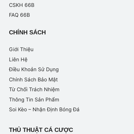
CSKH 66B
FAQ 66B
CHÍNH SÁCH
Giới Thiệu
Liên Hệ
Điều Khoản Sử Dụng
Chính Sách Bảo Mật
Từ Chối Trách Nhiệm
Thông Tin Sản Phẩm
Soi Kèo – Nhận Định Bóng Đá
THỦ THUẬT CÁ CƯỢC