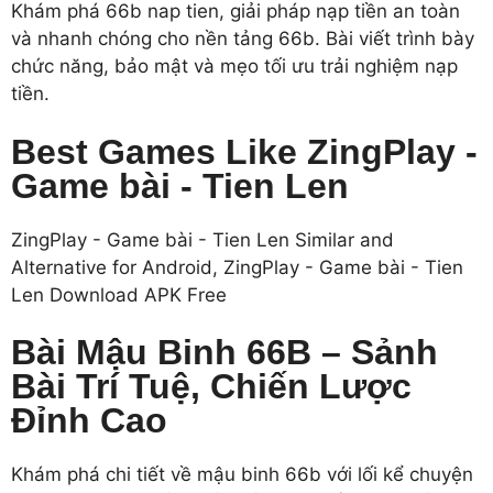
Khám phá 66b nap tien, giải pháp nạp tiền an toàn
và nhanh chóng cho nền tảng 66b. Bài viết trình bày
chức năng, bảo mật và mẹo tối ưu trải nghiệm nạp
tiền.
Best Games Like ZingPlay -
Game bài - Tien Len
ZingPlay - Game bài - Tien Len Similar and
Alternative for Android, ZingPlay - Game bài - Tien
Len Download APK Free
Bài Mậu Binh 66B – Sảnh
Bài Trí Tuệ, Chiến Lược
Đỉnh Cao
Khám phá chi tiết về mậu binh 66b với lối kể chuyện