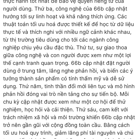
thực hành tốt nhất để bảo vệ quyền riêng tư của
người dùng. Thứ ba, công nghệ của 66b cập nhật
hướng tới sự linh hoạt và khả năng thích ứng. Các
thuật toán tối ưu hoá được thiết kế để học từ dữ liệu
thực tế và thích nghi với nhiều ngữ cảnh khác nhau,
từ thị trường tiêu dùng cho tới các ngành công
nghiệp chịu yêu cầu đặc thù. Thứ tư, sự giao thoa
giữa công nghệ và con người được xem như một lợi
thế cạnh tranh quan trọng. 66b cập nhật đặt người
dùng ở trung tâm, lắng nghe phản hồi, và biến các ý
tưởng thành sản phẩm có tính thẩm mỹ và dễ sử
dụng. Thứ năm, tinh thần đổi mới liên tục và mô hình
phản hồi đóng vai trò nền tảng cho sự tiến bộ. Mỗi
chu kỳ cập nhật được xem như một cơ hội để thử
nghiệm, học hỏi và cải thiện. Thứ sáu, cam kết với
trách nhiệm xã hội và môi trường khiến 66b cập nhật
trở nên gần gũi với cộng đồng toàn cầu. Bằng cách
tối ưu hoá quy trình, giảm lãng phí tài nguyên và chú