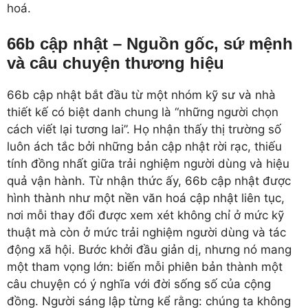
hoá.
66b cập nhật – Nguồn gốc, sứ mệnh
và câu chuyện thương hiệu
66b cập nhật bắt đầu từ một nhóm kỹ sư và nhà
thiết kế có biệt danh chung là “những người chọn
cách viết lại tương lai”. Họ nhận thấy thị trường số
luôn ách tắc bởi những bản cập nhật rời rạc, thiếu
tính đồng nhất giữa trải nghiệm người dùng và hiệu
quả vận hành. Từ nhận thức ấy, 66b cập nhật được
hình thành như một nền văn hoá cập nhật liên tục,
nơi mỗi thay đổi được xem xét không chỉ ở mức kỹ
thuật mà còn ở mức trải nghiệm người dùng và tác
động xã hội. Bước khởi đầu giản dị, nhưng nó mang
một tham vọng lớn: biến mỗi phiên bản thành một
câu chuyện có ý nghĩa với đời sống số của cộng
đồng. Người sáng lập từng kể rằng: chúng ta không