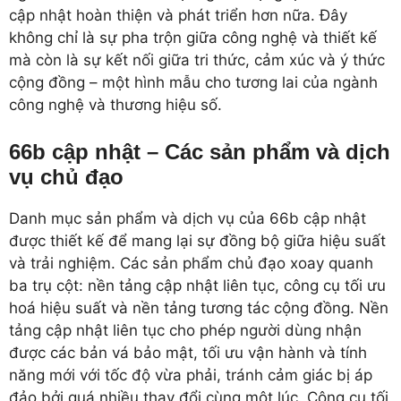
cập nhật hoàn thiện và phát triển hơn nữa. Đây
không chỉ là sự pha trộn giữa công nghệ và thiết kế
mà còn là sự kết nối giữa tri thức, cảm xúc và ý thức
cộng đồng – một hình mẫu cho tương lai của ngành
công nghệ và thương hiệu số.
66b cập nhật – Các sản phẩm và dịch
vụ chủ đạo
Danh mục sản phẩm và dịch vụ của 66b cập nhật
được thiết kế để mang lại sự đồng bộ giữa hiệu suất
và trải nghiệm. Các sản phẩm chủ đạo xoay quanh
ba trụ cột: nền tảng cập nhật liên tục, công cụ tối ưu
hoá hiệu suất và nền tảng tương tác cộng đồng. Nền
tảng cập nhật liên tục cho phép người dùng nhận
được các bản vá bảo mật, tối ưu vận hành và tính
năng mới với tốc độ vừa phải, tránh cảm giác bị áp
đảo bởi quá nhiều thay đổi cùng một lúc. Công cụ tối