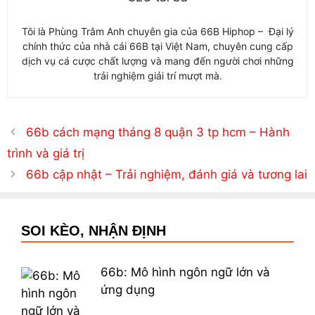
Tôi là Phùng Trâm Anh chuyên gia của 66B Hiphop – Đại lý
chính thức của nhà cái 66B tại Việt Nam, chuyên cung cấp
dịch vụ cá cược chất lượng và mang đến người chơi những
trải nghiệm giải trí mượt mà.
66b cách mạng tháng 8 quận 3 tp hcm – Hành
trình và giá trị
66b cập nhật – Trải nghiệm, đánh giá và tương lai
SOI KÈO, NHẬN ĐỊNH
66b: Mô hình ngôn ngữ lớn và
ứng dụng