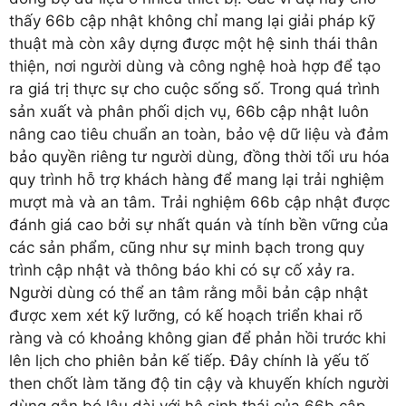
thấy 66b cập nhật không chỉ mang lại giải pháp kỹ
thuật mà còn xây dựng được một hệ sinh thái thân
thiện, nơi người dùng và công nghệ hoà hợp để tạo
ra giá trị thực sự cho cuộc sống số. Trong quá trình
sản xuất và phân phối dịch vụ, 66b cập nhật luôn
nâng cao tiêu chuẩn an toàn, bảo vệ dữ liệu và đảm
bảo quyền riêng tư người dùng, đồng thời tối ưu hóa
quy trình hỗ trợ khách hàng để mang lại trải nghiệm
mượt mà và an tâm. Trải nghiệm 66b cập nhật được
đánh giá cao bởi sự nhất quán và tính bền vững của
các sản phẩm, cũng như sự minh bạch trong quy
trình cập nhật và thông báo khi có sự cố xảy ra.
Người dùng có thể an tâm rằng mỗi bản cập nhật
được xem xét kỹ lưỡng, có kế hoạch triển khai rõ
ràng và có khoảng không gian để phản hồi trước khi
lên lịch cho phiên bản kế tiếp. Đây chính là yếu tố
then chốt làm tăng độ tin cậy và khuyến khích người
dùng gắn bó lâu dài với hệ sinh thái của 66b cập