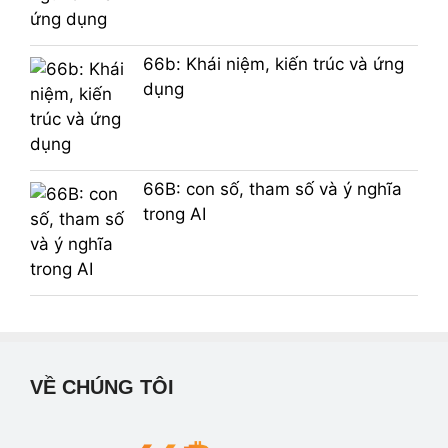
66b: Khái niệm, kiến trúc và ứng
dụng
66B: con số, tham số và ý nghĩa
trong AI
VỀ CHÚNG TÔI