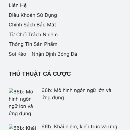
Liên Hệ
Điều Khoản Sử Dụng
Chính Sách Bảo Mật
Từ Chối Trách Nhiệm
Thông Tin Sản Phẩm
Soi Kèo – Nhận Định Bóng Đá
THỦ THUẬT CÁ CƯỢC
66b: Mô hình ngôn ngữ lớn và
ứng dụng
66b: Khái niệm, kiến trúc và ứng