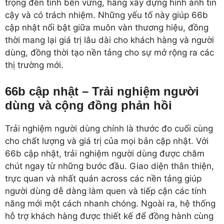
trọng đến tính bền vững, hãng xây dựng hình ảnh tin
cậy và có trách nhiệm. Những yếu tố này giúp 66b
cập nhật nổi bật giữa muôn vàn thương hiệu, đồng
thời mang lại giá trị lâu dài cho khách hàng và người
dùng, đồng thời tạo nền tảng cho sự mở rộng ra các
thị trường mới.
66b cập nhật – Trải nghiệm người
dùng và cộng đồng phản hồi
Trải nghiệm người dùng chính là thước đo cuối cùng
cho chất lượng và giá trị của mọi bản cập nhật. Với
66b cập nhật, trải nghiệm người dùng được chăm
chút ngay từ những bước đầu. Giao diện thân thiện,
trực quan và nhất quán across các nền tảng giúp
người dùng dễ dàng làm quen và tiếp cận các tính
năng mới một cách nhanh chóng. Ngoài ra, hệ thống
hỗ trợ khách hàng được thiết kế để đồng hành cùng