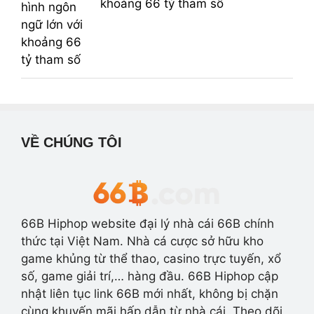
khoảng 66 tỷ tham số
VỀ CHÚNG TÔI
66B Hiphop website đại lý nhà cái 66B chính
thức tại Việt Nam. Nhà cá cược sở hữu kho
game khủng từ thể thao, casino trực tuyến, xổ
số, game giải trí,… hàng đầu. 66B Hiphop cập
nhật liên tục link 66B mới nhất, không bị chặn
cùng khuyến mãi hấp dẫn từ nhà cái. Theo dõi