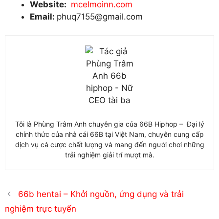
Website:
mcelmoinn.com
Email:
phuq7155@gmail.com
Tôi là Phùng Trâm Anh chuyên gia của 66B Hiphop – Đại lý
chính thức của nhà cái 66B tại Việt Nam, chuyên cung cấp
dịch vụ cá cược chất lượng và mang đến người chơi những
trải nghiệm giải trí mượt mà.
66b hentai – Khởi nguồn, ứng dụng và trải
nghiệm trực tuyến