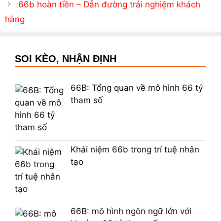
66b hoàn tiền – Dẫn đường trải nghiệm khách
hàng
SOI KÈO, NHẬN ĐỊNH
66B: Tổng quan về mô hình 66 tỷ
tham số
Khái niệm 66b trong trí tuệ nhân
tạo
66B: mô hình ngôn ngữ lớn với