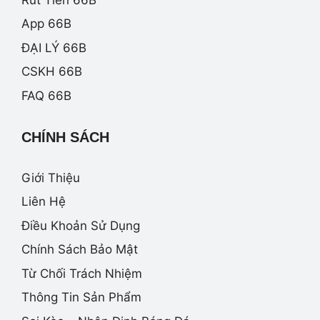
App 66B
ĐẠI LÝ 66B
CSKH 66B
FAQ 66B
CHÍNH SÁCH
Giới Thiệu
Liên Hệ
Điều Khoản Sử Dụng
Chính Sách Bảo Mật
Từ Chối Trách Nhiệm
Thông Tin Sản Phẩm