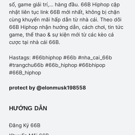
số, game giải trí,… hàng đầu. 66B Hiphop cập
nhật liên tục link 66B mới nhất, không bị chặn
cùng khuyến mãi hấp dẫn từ nhà cái. Theo dõi
66B Hiphop nhận hướng dẫn, cách chơi, tin tức
game, thể thao & sự kiện mới từ các kèo cá
cược tại nhà cái 66B.
Hastags: #66bhiphop #66b #nha_cai_66b
#trangchu66b #66b_hiphop #66bhipop
#66B_hiphop
protect by @elonmusk198558
HƯỚNG DẪN
Đăng Ký 66B