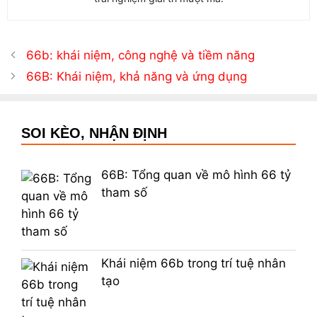
66b: khái niệm, công nghệ và tiềm năng
66B: Khái niệm, khả năng và ứng dụng
SOI KÈO, NHẬN ĐỊNH
66B: Tổng quan về mô hình 66 tỷ
tham số
Khái niệm 66b trong trí tuệ nhân
tạo