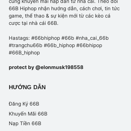
cùng khuyến mãi hấp dẫn từ nhà cái. Theo dõi
66B Hiphop nhận hướng dẫn, cách chơi, tin tức
game, thể thao & sự kiện mới từ các kèo cá
cược tại nhà cái 66B.
Hastags: #66bhiphop #66b #nha_cai_66b
#trangchu66b #66b_hiphop #66bhipop
#66B_hiphop
protect by @elonmusk198558
HƯỚNG DẪN
Đăng Ký 66B
Khuyến Mãi 66B
Nạp Tiền 66B