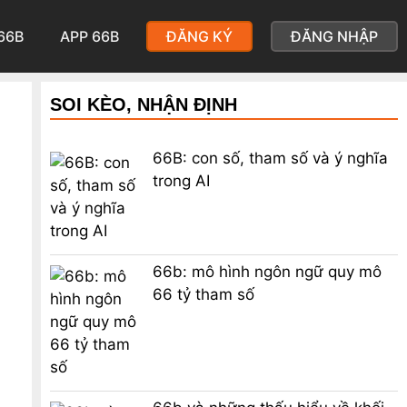
66B
APP 66B
ĐĂNG KÝ
ĐĂNG NHẬP
SOI KÈO, NHẬN ĐỊNH
66B: con số, tham số và ý nghĩa
trong AI
66b: mô hình ngôn ngữ quy mô
66 tỷ tham số