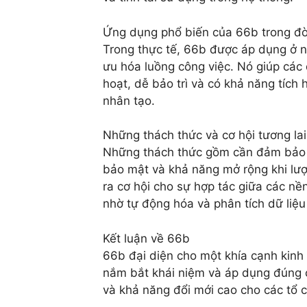
Ứng dụng phổ biến của 66b trong đờ
Trong thực tế, 66b được áp dụng ở nh
ưu hóa luồng công việc. Nó giúp các đ
hoạt, dễ bảo trì và có khả năng tích 
nhân tạo.
Những thách thức và cơ hội tương la
Những thách thức gồm cần đảm bảo t
bảo mật và khả năng mở rộng khi lượ
ra cơ hội cho sự hợp tác giữa các nền
nhờ tự động hóa và phân tích dữ liệu 
Kết luận về 66b
66b đại diện cho một khía cạnh kinh 
nắm bắt khái niệm và áp dụng đúng 
và khả năng đổi mới cao cho các tổ 