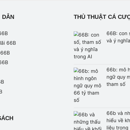
 DẪN
THỦ THUẬT CÁ CƯ
66B
66B: con 
và ý nghĩa
ãi 66B
 66B
 66B
66b: mô h
ngữ quy m
6B
tham số
B
66b và n
SÁCH
hiểu về k
liệu trong