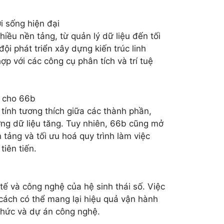
i sống hiện đại
iều nền tảng, từ quản lý dữ liệu đến tối
ội phát triển xây dựng kiến trúc linh
hợp với các công cụ phân tích và trí tuệ
i cho 66b
ính tương thích giữa các thành phần,
ng dữ liệu tăng. Tuy nhiên, 66b cũng mở
 tảng và tối ưu hoá quy trình làm việc
tiên tiến.
tế và công nghệ của hệ sinh thái số. Việc
cách có thể mang lại hiệu quả vận hành
chức và dự án công nghệ.