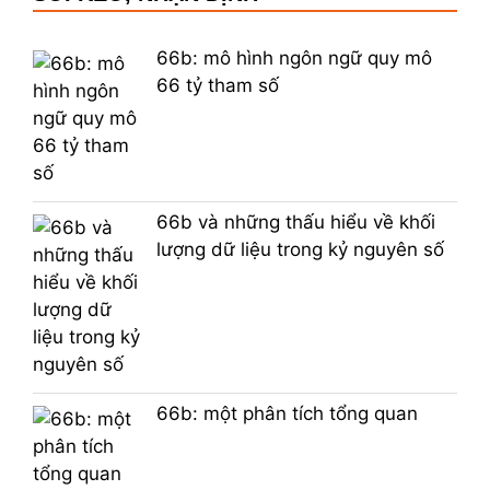
66b: mô hình ngôn ngữ quy mô
66 tỷ tham số
66b và những thấu hiểu về khối
lượng dữ liệu trong kỷ nguyên số
66b: một phân tích tổng quan