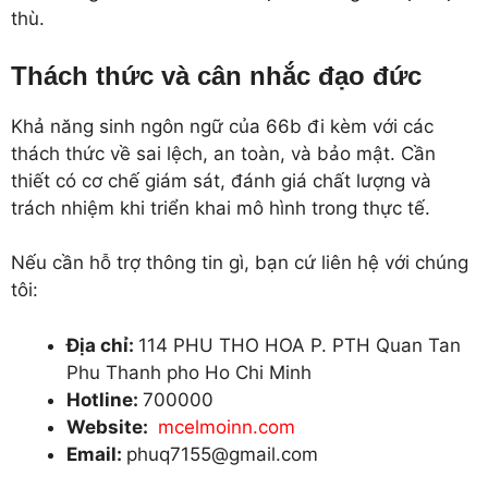
thù.
Thách thức và cân nhắc đạo đức
Khả năng sinh ngôn ngữ của 66b đi kèm với các
thách thức về sai lệch, an toàn, và bảo mật. Cần
thiết có cơ chế giám sát, đánh giá chất lượng và
trách nhiệm khi triển khai mô hình trong thực tế.
Nếu cần hỗ trợ thông tin gì, bạn cứ liên hệ với chúng
tôi:
Địa chỉ:
114 PHU THO HOA P. PTH Quan Tan
Phu Thanh pho Ho Chi Minh
Hotline:
700000
Website:
mcelmoinn.com
Email:
phuq7155@gmail.com