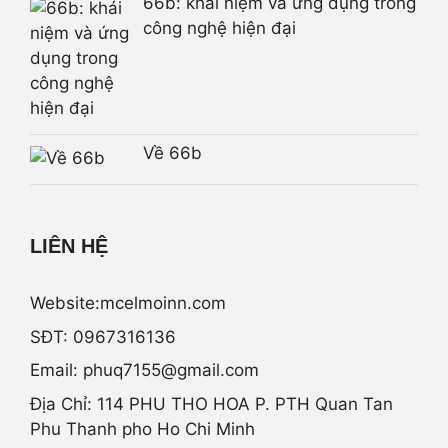
66b: khái niệm và ứng dụng trong
công nghệ hiện đại
Về 66b
LIÊN HỆ
Website:mcelmoinn.com
SĐT: 0967316136
Email:
phuq7155@gmail.com
Địa Chỉ: 114 PHU THO HOA P. PTH Quan Tan
Phu Thanh pho Ho Chi Minh