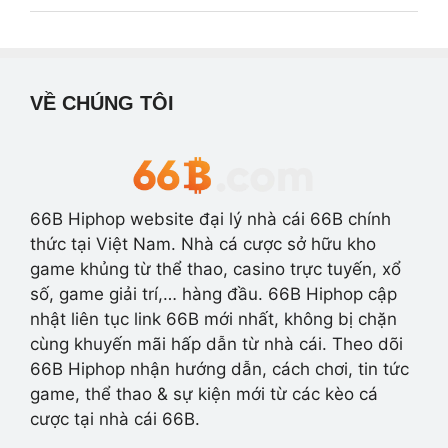
VỀ CHÚNG TÔI
66B Hiphop website đại lý nhà cái 66B chính
thức tại Việt Nam. Nhà cá cược sở hữu kho
game khủng từ thể thao, casino trực tuyến, xổ
số, game giải trí,… hàng đầu. 66B Hiphop cập
nhật liên tục link 66B mới nhất, không bị chặn
cùng khuyến mãi hấp dẫn từ nhà cái. Theo dõi
66B Hiphop nhận hướng dẫn, cách chơi, tin tức
game, thể thao & sự kiện mới từ các kèo cá
cược tại nhà cái 66B.