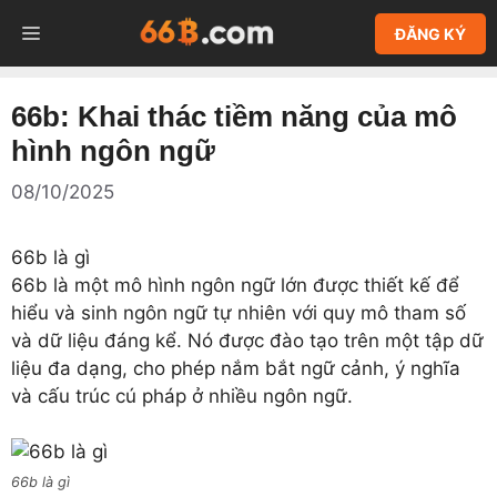
Chuyển
MENU
ĐĂNG KÝ
đến
nội
dung
66b: Khai thác tiềm năng của mô
hình ngôn ngữ
08/10/2025
66b là gì
66b là một mô hình ngôn ngữ lớn được thiết kế để
hiểu và sinh ngôn ngữ tự nhiên với quy mô tham số
và dữ liệu đáng kể. Nó được đào tạo trên một tập dữ
liệu đa dạng, cho phép nắm bắt ngữ cảnh, ý nghĩa
và cấu trúc cú pháp ở nhiều ngôn ngữ.
66b là gì