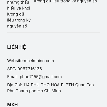
lượng dữ liệu trong kỷ nguyên số
LIÊN HỆ
Website:mcelmoinn.com
SĐT: 0967316136
Email:
phuq7155@gmail.com
Địa Chỉ: 114 PHU THO HOA P. PTH Quan Tan
Phu Thanh pho Ho Chi Minh
MXH