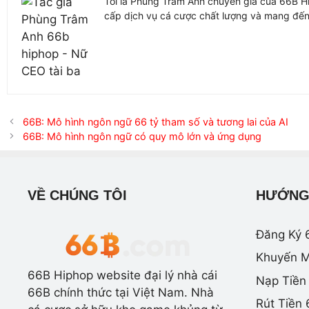
Tôi là Phùng Trâm Anh chuyên gia của 66B Hi
cấp dịch vụ cá cược chất lượng và mang đến 
66B: Mô hình ngôn ngữ 66 tỷ tham số và tương lai của AI
66B: Mô hình ngôn ngữ có quy mô lớn và ứng dụng
VỀ CHÚNG TÔI
HƯỚNG
Đăng Ký 
Khuyến M
66B Hiphop website đại lý nhà cái
Nạp Tiền
66B chính thức tại Việt Nam. Nhà
Rút Tiền