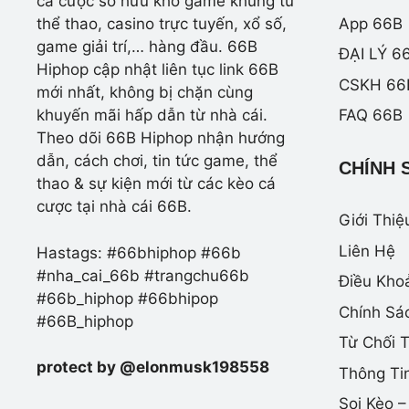
cá cược sở hữu kho game khủng từ
App 66B
thể thao, casino trực tuyến, xổ số,
game giải trí,… hàng đầu. 66B
ĐẠI LÝ 6
Hiphop cập nhật liên tục link 66B
CSKH 66
mới nhất, không bị chặn cùng
FAQ 66B
khuyến mãi hấp dẫn từ nhà cái.
Theo dõi 66B Hiphop nhận hướng
dẫn, cách chơi, tin tức game, thể
CHÍNH 
thao & sự kiện mới từ các kèo cá
cược tại nhà cái 66B.
Giới Thiệ
Liên Hệ
Hastags: #66bhiphop #66b
#nha_cai_66b #trangchu66b
Điều Kho
#66b_hiphop #66bhipop
Chính Sá
#66B_hiphop
Từ Chối 
protect by @elonmusk198558
Thông Ti
Soi Kèo 