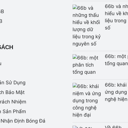
66b và n
6B
hiểu về k
liệu trong
B
số
SÁCH
66b: một 
u
tổng quan
ản Sử Dụng
66b: khái
ứng dụng 
ch Bảo Mật
nghệ hiện
Trách Nhiệm
n Sản Phẩm
– Nhận Định Bóng Đá
Về 66b