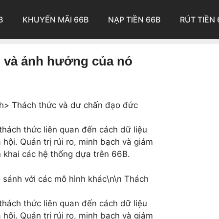
B
KHUYẾN MÃI 66B
NẠP TIỀN 66B
RÚT TIỀN 
 và ảnh hưởng của nó
 thách thức liên quan đến cách dữ liệu
hội. Quản trị rủi ro, minh bạch và giám
iển khai các hệ thống dựa trên 66B.
o sánh với các mô hình khác\n\n
Thách
 thách thức liên quan đến cách dữ liệu
hội. Quản trị rủi ro, minh bạch và giám