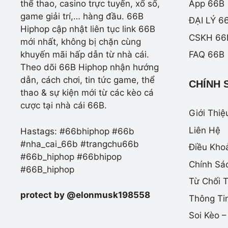
App 66B
thể thao, casino trực tuyến, xổ số,
game giải trí,… hàng đầu. 66B
ĐẠI LÝ 6
Hiphop cập nhật liên tục link 66B
CSKH 66
mới nhất, không bị chặn cùng
FAQ 66B
khuyến mãi hấp dẫn từ nhà cái.
Theo dõi 66B Hiphop nhận hướng
dẫn, cách chơi, tin tức game, thể
CHÍNH 
thao & sự kiện mới từ các kèo cá
cược tại nhà cái 66B.
Giới Thiệ
Liên Hệ
Hastags: #66bhiphop #66b
#nha_cai_66b #trangchu66b
Điều Kho
#66b_hiphop #66bhipop
Chính Sá
#66B_hiphop
Từ Chối 
protect by @elonmusk198558
Thông Ti
Soi Kèo 