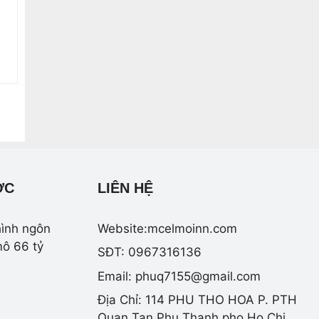
ỢC
LIÊN HỆ
ình ngôn
Website:mcelmoinn.com
ô 66 tỷ
SĐT: 0967316136
Email:
phuq7155@gmail.com
Địa Chỉ: 114 PHU THO HOA P. PTH
Quan Tan Phu Thanh pho Ho Chi