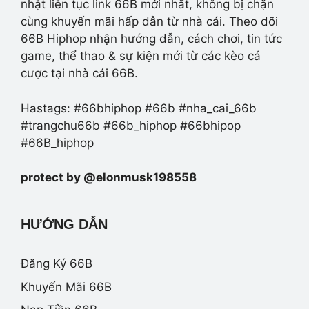
nhật liên tục link 66B mới nhất, không bị chặn
cùng khuyến mãi hấp dẫn từ nhà cái. Theo dõi
66B Hiphop nhận hướng dẫn, cách chơi, tin tức
game, thể thao & sự kiện mới từ các kèo cá
cược tại nhà cái 66B.
Hastags: #66bhiphop #66b #nha_cai_66b
#trangchu66b #66b_hiphop #66bhipop
#66B_hiphop
protect by @elonmusk198558
HƯỚNG DẪN
Đăng Ký 66B
Khuyến Mãi 66B