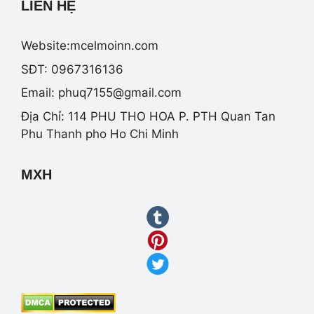
LIÊN HỆ
Website:mcelmoinn.com
SĐT: 0967316136
Email:
phuq7155@gmail.com
Địa Chỉ: 114 PHU THO HOA P. PTH Quan Tan
Phu Thanh pho Ho Chi Minh
MXH