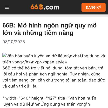
Chuyển
MENU
ĐĂNG KÝ
đến
nội
dung
66B: Mô hình ngôn ngữ quy mô
lớn và những tiềm năng
08/10/2025
66B có thể hỗ trợ viết nội dung, tóm tắt văn bản, trả
lời câu hỏi và phân tích ngữ nghĩa. Tuy nhiên, cùng
với tiềm năng lớn, cần chú trọng tới an toàn, đạo đức
và quản trị dữ liệu.
" width="640" height="427" title="Văn hóa huấn
luyện và dữ liệu\n\n
Ứng dụng và triển vọng
\n