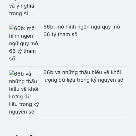
66b: mô hình ngôn ngữ quy mô
66 tỷ tham số
66b và những thấu hiểu về khối
lượng dữ liệu trong kỷ nguyên số