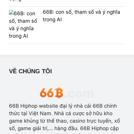
66B: con số, tham số và ý nghĩa
trong AI
VỀ CHÚNG TÔI
66B Hiphop website đại lý nhà cái 66B chính
thức tại Việt Nam. Nhà cá cược sở hữu kho
game khủng từ thể thao, casino trực tuyến, xổ
số, game giải trí,… hàng đầu. 66B Hiphop cập