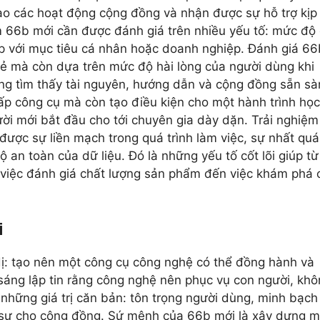
 vào các hoạt động cộng đồng và nhận được sự hỗ trợ kịp
ệm 66b mới cần được đánh giá trên nhiều yếu tố: mức độ
ợp với mục tiêu cá nhân hoặc doanh nghiệp. Đánh giá 66
lẻ mà còn dựa trên mức độ hài lòng của người dùng khi
dàng tìm thấy tài nguyên, hướng dẫn và cộng đồng sẵn s
ấp công cụ mà còn tạo điều kiện cho một hành trình học
ười mới bắt đầu cho tới chuyên gia dày dặn. Trải nghiệm
được sự liền mạch trong quá trình làm việc, sự nhất qu
 an toàn của dữ liệu. Đó là những yếu tố cốt lõi giúp từ
ừ việc đánh giá chất lượng sản phẩm đến việc khám phá 
i
ị: tạo nên một công cụ công nghệ có thể đồng hành và
sáng lập tin rằng công nghệ nên phục vụ con người, kh
những giá trị căn bản: tôn trọng người dùng, minh bạch
ực sự cho cộng đồng. Sứ mệnh của 66b mới là xây dựng m