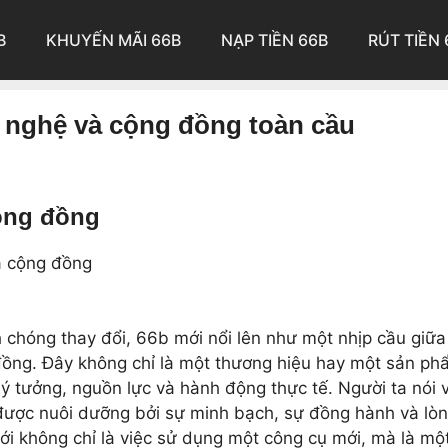
B
KHUYẾN MÃI 66B
NẠP TIỀN 66B
RÚT TIỀN 
g nghệ và cộng đồng toàn cầu
ộng đồng
 chóng thay đổi, 66b mới nổi lên như một nhịp cầu giữa
 đồng. Đây không chỉ là một thương hiệu hay một sản p
i ý tưởng, nguồn lực và hành động thực tế. Người ta nói 
được nuôi dưỡng bởi sự minh bạch, sự đồng hành và lò
ới không chỉ là việc sử dụng một công cụ mới, mà là mộ