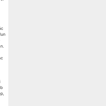
ác
đun
o
àn.
ác
i
6b
ệp,