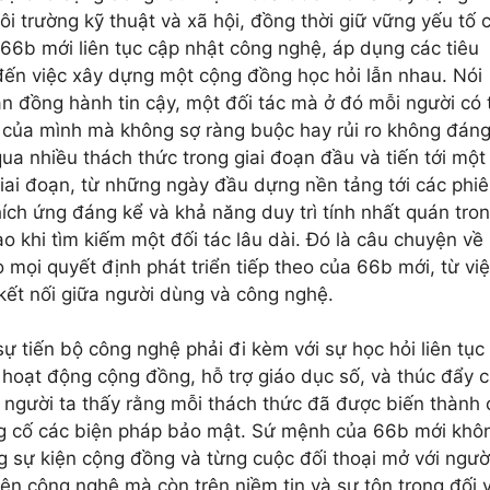
i trường kỹ thuật và xã hội, đồng thời giữ vững yếu tố 
66b mới liên tục cập nhật công nghệ, áp dụng các tiêu
đến việc xây dựng một cộng đồng học hỏi lẫn nhau. Nói
 đồng hành tin cậy, một đối tác mà ở đó mỗi người có 
 của mình mà không sợ ràng buộc hay rủi ro không đán
ua nhiều thách thức trong giai đoạn đầu và tiến tới một 
iai đoạn, từ những ngày đầu dựng nền tảng tới các phi
ích ứng đáng kể và khả năng duy trì tính nhất quán tro
o khi tìm kiếm một đối tác lâu dài. Đó là câu chuyện về
mọi quyết định phát triển tiếp theo của 66b mới, từ vi
kết nối giữa người dùng và công nghệ.
ự tiến bộ công nghệ phải đi kèm với sự học hỏi liên tục
 hoạt động cộng đồng, hỗ trợ giáo dục số, và thúc đẩy 
h, người ta thấy rằng mỗi thách thức đã được biến thành 
củng cố các biện pháp bảo mật. Sứ mệnh của 66b mới khô
 sự kiện cộng đồng và từng cuộc đối thoại mở với ngườ
ên công nghệ mà còn trên niềm tin và sự tôn trọng đối v