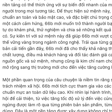
nền tảng có thể thích ứng với sự biến đổi nhanh của mô
người trong mọi tương tác. Để thực hiện sứ mệnh này, 
chuẩn an toàn và bảo mật cao, và đặc biệt chú trọng 
một cách cảm hứng, 66b mới muốn trở thành người bạn
tự do khám phá, thử nghiệm và chia sẻ những kết quả
có. Sự kiên trì với sứ mệnh này đã giúp 66b mới vượt q
thế vững vàng trong ngành công nghệ. Trải qua từng g
bản cải tiến gần đây, 66b mới đã cho thấy khả năng th
chất lượng, điều mà khách hàng và đối tác đánh giá ca
nguồn gốc và sứ mệnh, nhưng cũng là kim chỉ nam cho 
mở rộng sang thị trường mới cho đến việc tăng cường 
Một phần quan trọng của câu chuyện là niềm tin rằng s
trách nhiệm xã hội. 66b mới tích cực tham gia vào các
chuẩn mực an toàn dữ liệu cao. Khi nhìn lại hành trìn
hội để cải thiện, từ việc tăng tốc độ xử lý đến việc 
ngừng được làm rõ qua từng phiên bản sản phẩm, từng
dùng. Đây là một nền tảng được xây dựng không chỉ tr