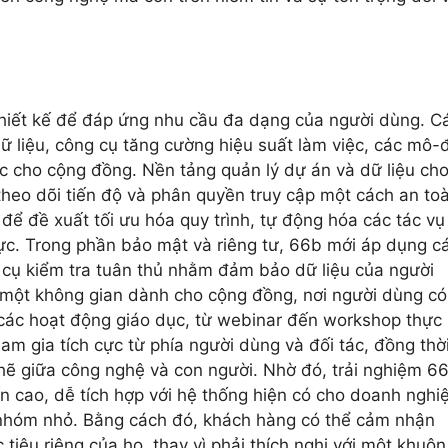
hiết kế để đáp ứng nhu cầu đa dạng của người dùng. C
ữ liệu, công cụ tăng cường hiệu suất làm việc, các mô-
ác cho cộng đồng. Nền tảng quản lý dự án và dữ liệu ch
theo dõi tiến độ và phân quyền truy cập một cách an to
để đề xuất tối ưu hóa quy trình, tự động hóa các tác vụ
 thực. Trong phần bảo mật và riêng tư, 66b mới áp dụng c
g cụ kiểm tra tuân thủ nhằm đảm bảo dữ liệu của người
 một không gian dành cho cộng đồng, nơi người dùng có
c các hoạt động giáo dục, từ webinar đến workshop thực
m gia tích cực từ phía người dùng và đối tác, đồng thờ
 chẽ giữa công nghệ và con người. Nhờ đó, trải nghiệm 6
n cao, dễ tích hợp với hệ thống hiện có cho doanh nghi
 nhóm nhỏ. Bằng cách đó, khách hàng có thể cảm nhận
tiêu riêng của họ, thay vì phải thích nghi với một khuôn