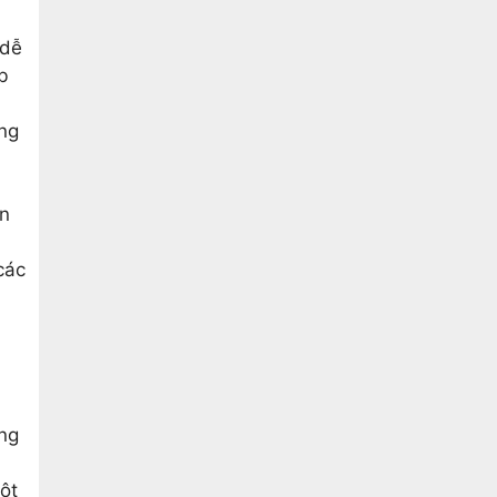
 dễ
b
àng
án
các
ông
ột