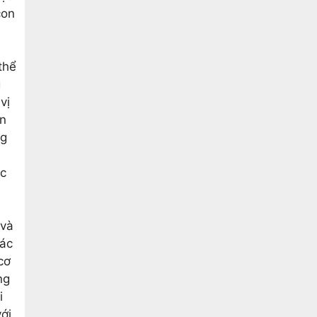
con
thể
g
vị
ên
ng
ệc
 và
các
cơ
ng
i
ới