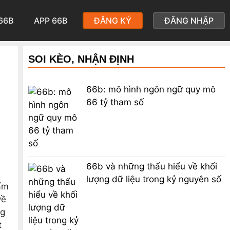
66B
APP 66B
ĐĂNG KÝ
ĐĂNG NHẬP
SOI KÈO, NHẬN ĐỊNH
66b: mô hình ngôn ngữ quy mô
66 tỷ tham số
66b và những thấu hiểu về khối
lượng dữ liệu trong kỷ nguyên số
hẩm
về
ng
t