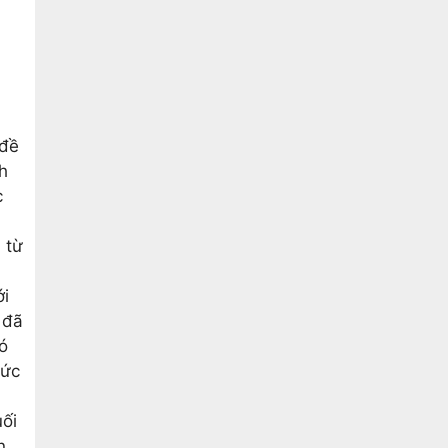
 đề
nh
c
 từ
ới
 đã
ó
bức
uối
n