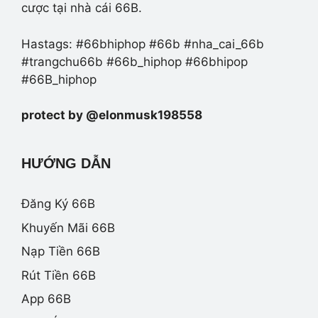
cược tại nhà cái 66B.
Hastags: #66bhiphop #66b #nha_cai_66b
#trangchu66b #66b_hiphop #66bhipop
#66B_hiphop
protect by @elonmusk198558
HƯỚNG DẪN
Đăng Ký 66B
Khuyến Mãi 66B
Nạp Tiền 66B
Rút Tiền 66B
App 66B