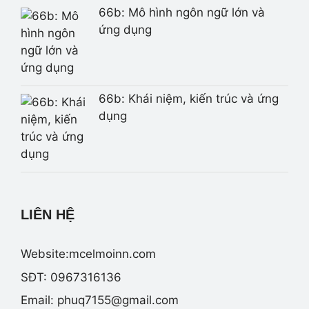
66b: Mô hình ngôn ngữ lớn và
ứng dụng
66b: Khái niệm, kiến trúc và ứng
dụng
LIÊN HỆ
Website:mcelmoinn.com
SĐT: 0967316136
Email:
phuq7155@gmail.com