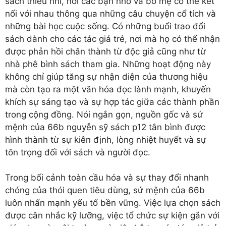
sách thiếu nhi, nơi các bạn nhỏ và bố mẹ có thể kết
nối với nhau thông qua những câu chuyện cổ tích và
những bài học cuộc sống. Có những buổi trao đổi
sách dành cho các tác giả trẻ, nơi mà họ có thể nhận
được phản hồi chân thành từ độc giả cũng như từ
nhà phê bình sách tham gia. Những hoạt động này
không chỉ giúp tăng sự nhận diện của thương hiệu
mà còn tạo ra một văn hóa đọc lành mạnh, khuyến
khích sự sáng tạo và sự hợp tác giữa các thành phần
trong cộng đồng. Nói ngắn gọn, nguồn gốc và sứ
mệnh của 66b nguyễn sỹ sách p12 tân bình được
hình thành từ sự kiên định, lòng nhiệt huyết và sự
tôn trọng đối với sách và người đọc.
Trong bối cảnh toàn cầu hóa và sự thay đổi nhanh
chóng của thói quen tiêu dùng, sứ mệnh của 66b
luôn nhấn mạnh yếu tố bền vững. Việc lựa chọn sách
được cân nhắc kỹ lưỡng, việc tổ chức sự kiện gắn với