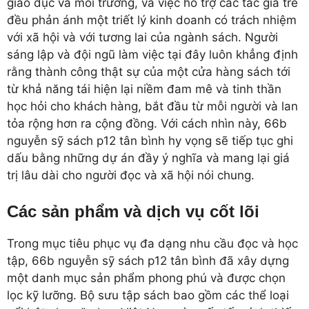
giáo dục và môi trường, và việc hỗ trợ các tác giả trẻ
đều phản ánh một triết lý kinh doanh có trách nhiệm
với xã hội và với tương lai của ngành sách. Người
sáng lập và đội ngũ làm việc tại đây luôn khẳng định
rằng thành công thật sự của một cửa hàng sách tới
từ khả năng tái hiện lại niềm đam mê và tinh thần
học hỏi cho khách hàng, bắt đầu từ mỗi người và lan
tỏa rộng hơn ra cộng đồng. Với cách nhìn này, 66b
nguyễn sỹ sách p12 tân bình hy vọng sẽ tiếp tục ghi
dấu bằng những dự án đầy ý nghĩa và mang lại giá
trị lâu dài cho người đọc và xã hội nói chung.
Các sản phẩm và dịch vụ cốt lõi
Trong mục tiêu phục vụ đa dạng nhu cầu đọc và học
tập, 66b nguyễn sỹ sách p12 tân bình đã xây dựng
một danh mục sản phẩm phong phú và được chọn
lọc kỹ lưỡng. Bộ sưu tập sách bao gồm các thể loại