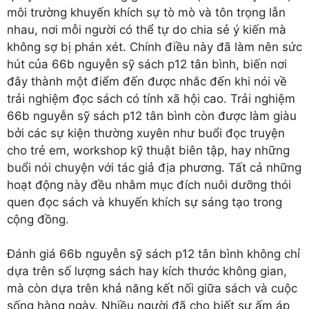
môi trường khuyến khích sự tò mò và tôn trọng lẫn
nhau, nơi mỗi người có thể tự do chia sẻ ý kiến mà
không sợ bị phán xét. Chính điều này đã làm nên sức
hút của 66b nguyễn sỹ sách p12 tân bình, biến nơi
đây thành một điểm đến được nhắc đến khi nói về
trải nghiệm đọc sách có tính xã hội cao. Trải nghiệm
66b nguyễn sỹ sách p12 tân bình còn được làm giàu
bởi các sự kiện thường xuyên như buổi đọc truyện
cho trẻ em, workshop kỹ thuật biên tập, hay những
buổi nói chuyện với tác giả địa phương. Tất cả những
hoạt động này đều nhằm mục đích nuôi dưỡng thói
quen đọc sách và khuyến khích sự sáng tạo trong
cộng đồng.
Đánh giá 66b nguyễn sỹ sách p12 tân bình không chỉ
dựa trên số lượng sách hay kích thước không gian,
mà còn dựa trên khả năng kết nối giữa sách và cuộc
sống hàng ngày. Nhiều người đã cho biết sự ấm áp