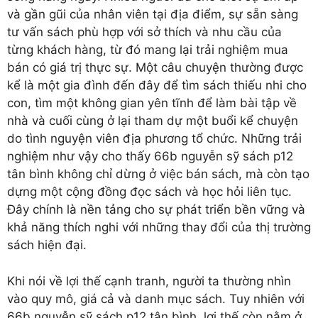
và gần gũi của nhân viên tại địa điểm, sự sẵn sàng
tư vấn sách phù hợp với sở thích và nhu cầu của
từng khách hàng, từ đó mang lại trải nghiệm mua
bán có giá trị thực sự. Một câu chuyện thường được
kể là một gia đình đến đây để tìm sách thiếu nhi cho
con, tìm một không gian yên tĩnh để làm bài tập về
nhà và cuối cùng ở lại tham dự một buổi kể chuyện
do tình nguyện viên địa phương tổ chức. Những trải
nghiệm như vậy cho thấy 66b nguyễn sỹ sách p12
tân bình không chỉ dừng ở việc bán sách, mà còn tạo
dựng một cộng đồng đọc sách và học hỏi liên tục.
Đây chính là nền tảng cho sự phát triển bền vững và
khả năng thích nghi với những thay đổi của thị trường
sách hiện đại.
Khi nói về lợi thế cạnh tranh, người ta thường nhìn
vào quy mô, giá cả và danh mục sách. Tuy nhiên với
66b nguyễn sỹ sách p12 tân bình, lợi thế còn nằm ở