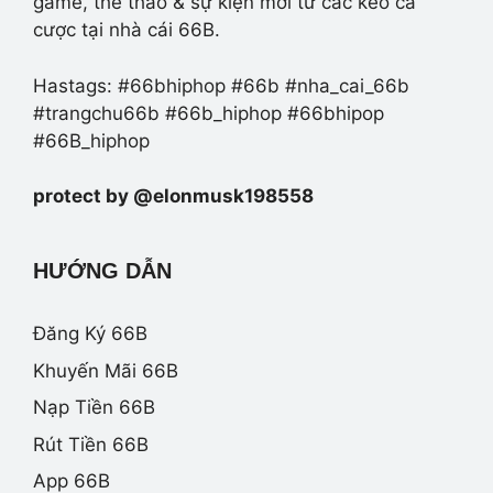
game, thể thao & sự kiện mới từ các kèo cá
cược tại nhà cái 66B.
Hastags: #66bhiphop #66b #nha_cai_66b
#trangchu66b #66b_hiphop #66bhipop
#66B_hiphop
protect by @elonmusk198558
HƯỚNG DẪN
Đăng Ký 66B
Khuyến Mãi 66B
Nạp Tiền 66B
Rút Tiền 66B
App 66B