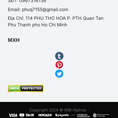
SĐT: 0967316136
Email:
phuq7155@gmail.com
Địa Chỉ: 114 PHU THO HOA P. PTH Quan Tan
Phu Thanh pho Ho Chi Minh
MXH
Copyright 2024 © 66B Hiphop -