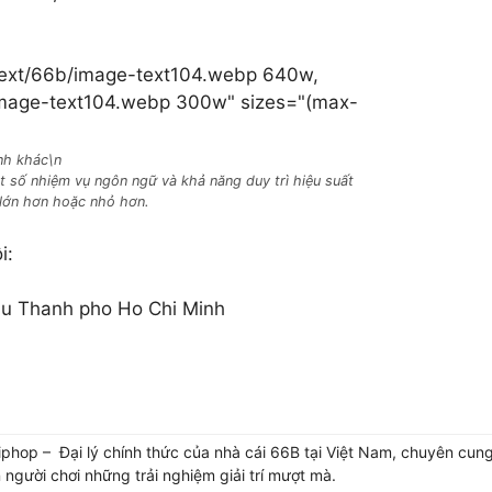
p/text/66b/image-text104.webp 640w,
b/image-text104.webp 300w" sizes="(max-
nh khác
\n
 số nhiệm vụ ngôn ngữ và khả năng duy trì hiệu suất
 lớn hơn hoặc nhỏ hơn.
ôi:
u Thanh pho Ho Chi Minh
phop – Đại lý chính thức của nhà cái 66B tại Việt Nam, chuyên cun
người chơi những trải nghiệm giải trí mượt mà.