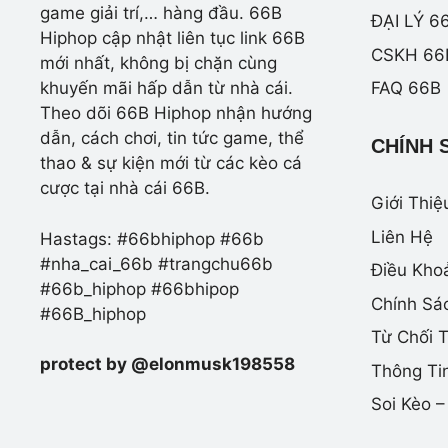
game giải trí,… hàng đầu. 66B
ĐẠI LÝ 6
Hiphop cập nhật liên tục link 66B
CSKH 66
mới nhất, không bị chặn cùng
FAQ 66B
khuyến mãi hấp dẫn từ nhà cái.
Theo dõi 66B Hiphop nhận hướng
dẫn, cách chơi, tin tức game, thể
CHÍNH 
thao & sự kiện mới từ các kèo cá
cược tại nhà cái 66B.
Giới Thiệ
Liên Hệ
Hastags: #66bhiphop #66b
#nha_cai_66b #trangchu66b
Điều Kho
#66b_hiphop #66bhipop
Chính Sá
#66B_hiphop
Từ Chối 
protect by @elonmusk198558
Thông Ti
Soi Kèo 