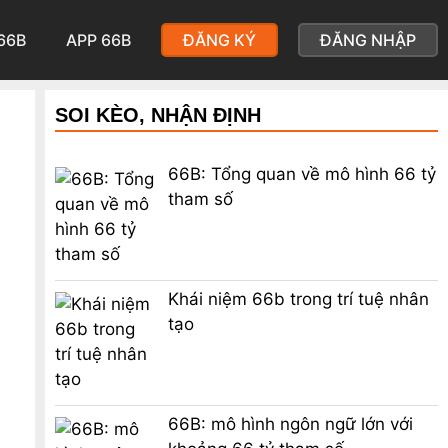
66B
APP 66B
ĐĂNG KÝ
ĐĂNG NHẬP
SOI KÈO, NHẬN ĐỊNH
66B: Tổng quan về mô hình 66 tỷ
tham số
Khái niệm 66b trong trí tuệ nhân
tạo
66B: mô hình ngôn ngữ lớn với