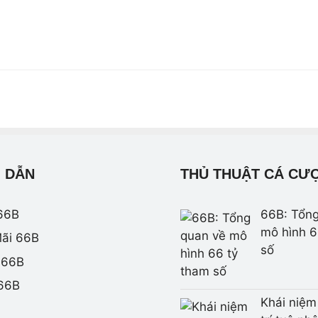
 DẪN
THỦ THUẬT CÁ CƯ
66B
66B: Tổng
mô hình 6
ãi 66B
số
 66B
 66B
Khái niệm