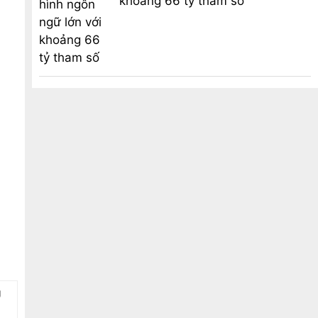
khoảng 66 tỷ tham số
g