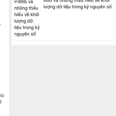
66b và những thấu hiểu về khối
lượng dữ liệu trong kỷ nguyên số
ó
hù
t