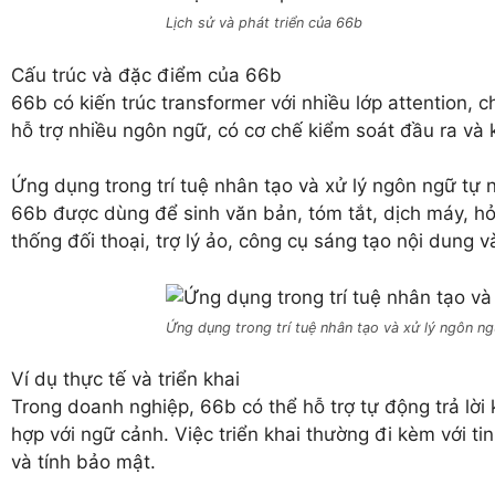
Lịch sử và phát triển của 66b
Cấu trúc và đặc điểm của 66b
66b có kiến trúc transformer với nhiều lớp attention,
hỗ trợ nhiều ngôn ngữ, có cơ chế kiểm soát đầu ra và
Ứng dụng trong trí tuệ nhân tạo và xử lý ngôn ngữ tự 
66b được dùng để sinh văn bản, tóm tắt, dịch máy, hỏ
thống đối thoại, trợ lý ảo, công cụ sáng tạo nội dung 
Ứng dụng trong trí tuệ nhân tạo và xử lý ngôn ng
Ví dụ thực tế và triển khai
Trong doanh nghiệp, 66b có thể hỗ trợ tự động trả lời
hợp với ngữ cảnh. Việc triển khai thường đi kèm với tin
và tính bảo mật.