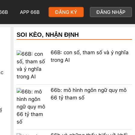
66B
APP 66B
ĐĂNG KÝ
ĐĂNG NHẬP
SOI KÈO, NHẬN ĐỊNH
66B: con số, tham số và ý nghĩa
trong AI
ác
66b: mô hình ngôn ngữ quy mô
66 tỷ tham số
ể