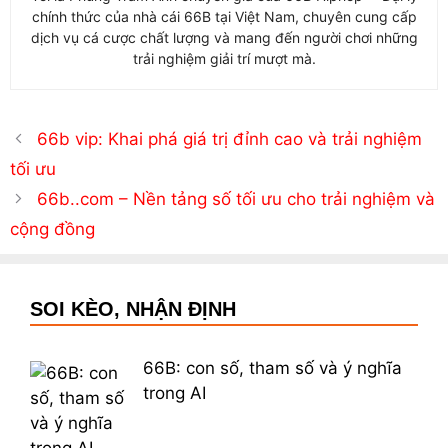
chính thức của nhà cái 66B tại Việt Nam, chuyên cung cấp
dịch vụ cá cược chất lượng và mang đến người chơi những
trải nghiệm giải trí mượt mà.
66b vip: Khai phá giá trị đỉnh cao và trải nghiệm
tối ưu
66b..com – Nền tảng số tối ưu cho trải nghiệm và
cộng đồng
SOI KÈO, NHẬN ĐỊNH
66B: con số, tham số và ý nghĩa
trong AI