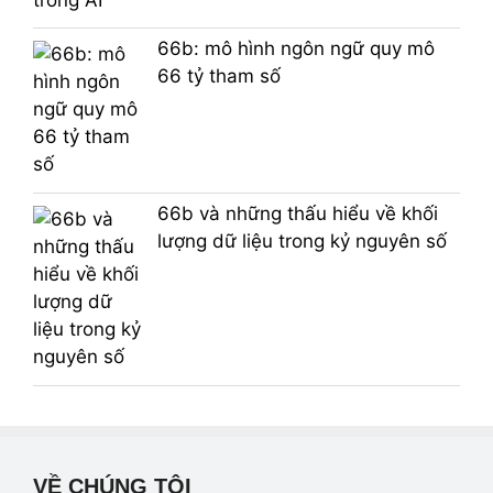
66b: mô hình ngôn ngữ quy mô
66 tỷ tham số
66b và những thấu hiểu về khối
lượng dữ liệu trong kỷ nguyên số
VỀ CHÚNG TÔI