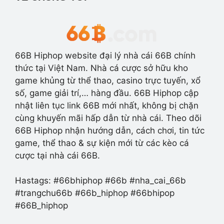
66B Hiphop website đại lý nhà cái 66B chính
thức tại Việt Nam. Nhà cá cược sở hữu kho
game khủng từ thể thao, casino trực tuyến, xổ
số, game giải trí,… hàng đầu. 66B Hiphop cập
nhật liên tục link 66B mới nhất, không bị chặn
cùng khuyến mãi hấp dẫn từ nhà cái. Theo dõi
66B Hiphop nhận hướng dẫn, cách chơi, tin tức
game, thể thao & sự kiện mới từ các kèo cá
cược tại nhà cái 66B.
Hastags: #66bhiphop #66b #nha_cai_66b
#trangchu66b #66b_hiphop #66bhipop
#66B_hiphop