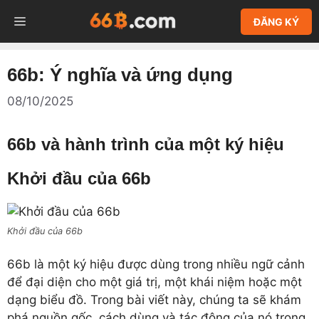
Chuyển
MENU
ĐĂNG KÝ
đến
nội
dung
66b: Ý nghĩa và ứng dụng
08/10/2025
66b và hành trình của một ký hiệu
Khởi đầu của 66b
Khởi đầu của 66b
66b là một ký hiệu được dùng trong nhiều ngữ cảnh
để đại diện cho một giá trị, một khái niệm hoặc một
dạng biểu đồ. Trong bài viết này, chúng ta sẽ khám
phá nguồn gốc, cách dùng và tác động của nó trong