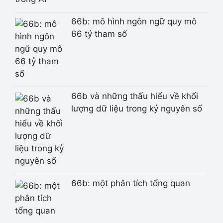
66b: mô hình ngôn ngữ quy mô
66 tỷ tham số
66b và những thấu hiểu về khối
lượng dữ liệu trong kỷ nguyên số
66b: một phân tích tổng quan