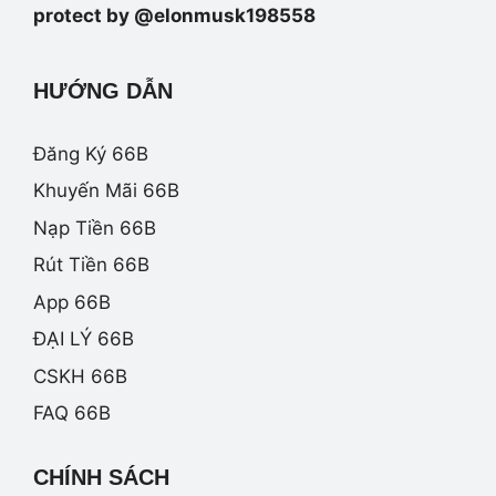
protect by @elonmusk198558
HƯỚNG DẪN
Đăng Ký 66B
Khuyến Mãi 66B
Nạp Tiền 66B
Rút Tiền 66B
App 66B
ĐẠI LÝ 66B
CSKH 66B
FAQ 66B
CHÍNH SÁCH