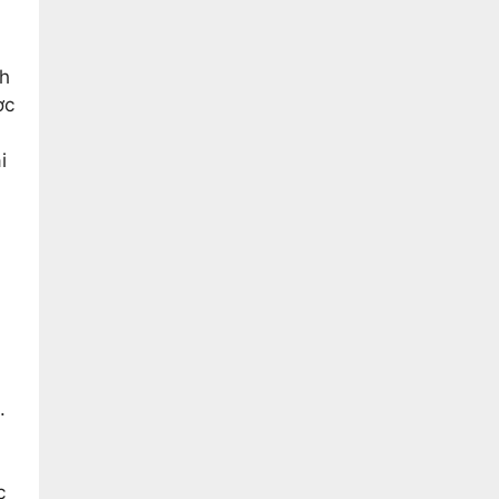
nh
ợc
i
.
c