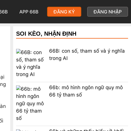
66B
APP 66B
ĐĂNG KÝ
ĐĂNG NHẬP
SOI KÈO, NHẬN ĐỊNH
66B: con số, tham số và ý nghĩa
trong AI
ại
úng
66b: mô hình ngôn ngữ quy mô
66 tỷ tham số
oàn
ối