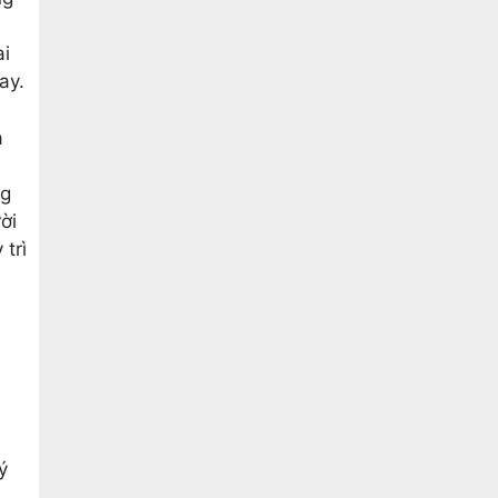
ai
ay.
à
ng
ời
 trì
ý