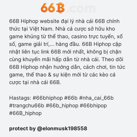
66B Hiphop website đại lý nhà cái 66B chính
thức tại Việt Nam. Nhà cá cược sở hữu kho
game khủng từ thể thao, casino trực tuyến, xổ
số, game giải trí,… hàng đầu. 66B Hiphop cập
nhật liên tục link 66B mới nhất, không bị chặn
cùng khuyến mãi hấp dẫn từ nhà cái. Theo dõi
66B Hiphop nhận hướng dẫn, cách chơi, tin tức
game, thể thao & sự kiện mới từ các kèo cá
cược tại nhà cái 66B.
Hastags: #66bhiphop #66b #nha_cai_66b
#trangchu66b #66b_hiphop #66bhipop
#66B_hiphop
protect by @elonmusk198558