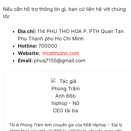
Nếu cần hỗ trợ thông tin gì, bạn cứ liên hệ với chúng
tôi:
Địa chỉ:
114 PHU THO HOA P. PTH Quan Tan
Phu Thanh pho Ho Chi Minh
Hotline:
700000
Website:
mcelmoinn.com
Email:
phuq7155@gmail.com
Tôi là Phùng Trâm Anh chuyên gia của 66B Hiphop – Đại lý
chính thức của nhà cái 66B tại Việt Nam, chuyên cung cấp