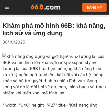
Chuyển
MENU
ĐĂNG KÝ
đến
nội
dung
Khám phá mô hình 66B: khả năng,
lịch sử và ứng dụng
08/10/2025
Tương lai của 66B hứa hẹn mở rộng khả năng hiểu
và xử lý ngôn ngữ tự nhiên, kết nối với các hệ thống
khác và hỗ trợ quyết định ở nhiều lĩnh vực. Song
song với đó là đòi hỏi về an toàn, minh bạch và trách
nhiệm khi triển khai mô hình lớn.
" width="640" height="427" title="Khả năng ứng