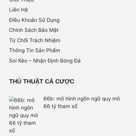
Liên Hệ
Điều Khoản Sử Dụng
Chính Sách Bảo Mật
Từ Chối Trách Nhiệm
Thông Tin Sản Phẩm
Soi Kèo – Nhận Định Bóng Đá
THỦ THUẬT CÁ CƯỢC
66b: mô hình ngôn ngữ quy mô
66 tỷ tham số