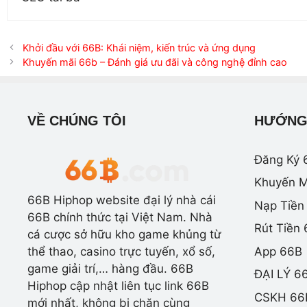
Khởi đầu với 66B: Khái niệm, kiến trúc và ứng dụng
Khuyến mãi 66b – Đánh giá ưu đãi và công nghệ đỉnh cao
VỀ CHÚNG TÔI
HƯỚNG
Đăng Ký 
Khuyến M
66B Hiphop website đại lý nhà cái
Nạp Tiền
66B chính thức tại Việt Nam. Nhà
Rút Tiền
cá cược sở hữu kho game khủng từ
App 66B
thể thao, casino trực tuyến, xổ số,
game giải trí,… hàng đầu. 66B
ĐẠI LÝ 6
Hiphop cập nhật liên tục link 66B
CSKH 66
mới nhất, không bị chặn cùng