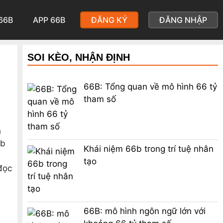
66B
APP 66B
ĐĂNG KÝ
ĐĂNG NHẬP
SOI KÈO, NHẬN ĐỊNH
66B: Tổng quan về mô hình 66 tỷ
tham số
h
6b
Khái niệm 66b trong trí tuệ nhân
tạo
đọc
66B: mô hình ngôn ngữ lớn với