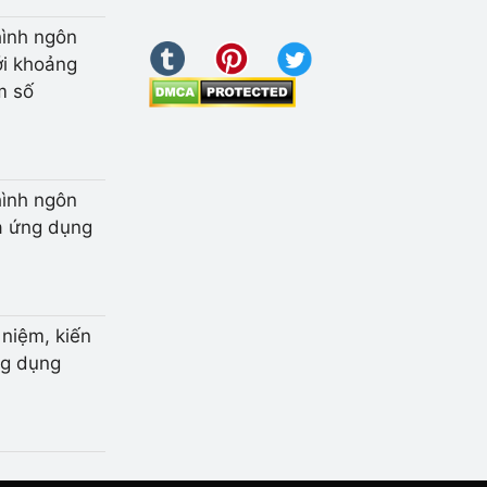
ình ngôn
ới khoảng
m số
ình ngôn
à ứng dụng
 niệm, kiến
ng dụng