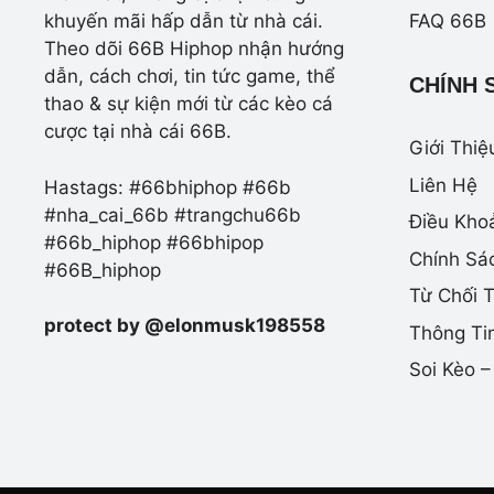
FAQ 66B
khuyến mãi hấp dẫn từ nhà cái.
Theo dõi 66B Hiphop nhận hướng
dẫn, cách chơi, tin tức game, thể
CHÍNH 
thao & sự kiện mới từ các kèo cá
cược tại nhà cái 66B.
Giới Thiệ
Liên Hệ
Hastags: #66bhiphop #66b
#nha_cai_66b #trangchu66b
Điều Kho
#66b_hiphop #66bhipop
Chính Sá
#66B_hiphop
Từ Chối 
protect by @elonmusk198558
Thông Ti
Soi Kèo 