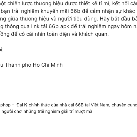
chiến lược thương hiệu được thiết kế tỉ mỉ, kết nối c
ời bạn trải nghiệm khuyến mãi 66b để cảm nhận sự khác
ững giữa thương hiệu và người tiêu dùng. Hãy bắt đầu b
g thông qua link tải 66b apk để trải nghiệm ngay hôm n
ồng để có cái nhìn toàn diện và khách quan.
ôi:
u Thanh pho Ho Chi Minh
phop – Đại lý chính thức của nhà cái 66B tại Việt Nam, chuyên cun
người chơi những trải nghiệm giải trí mượt mà.