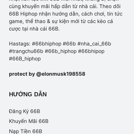
cùng khuyến mãi hấp dẫn từ nhà cái. Theo dõi
66B Hiphop nhận hướng dẫn, cách chơi, tin tức
game, thể thao & sự kiện mới từ các kèo cá
cược tại nhà cái 66B.
Hastags: #66bhiphop #66b #nha_cai_66b
#trangchu66b #66b_hiphop #66bhipop
#66B_hiphop
protect by @elonmusk198558
HƯỚNG DẪN
Đăng Ký 66B
Khuyến Mãi 66B
Nạp Tiền 66B