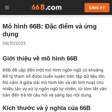
Chuyển
MENU
ĐĂNG KÝ
đến
nội
dung
Mô hình 66B: Đặc điểm và ứng
dụng
08/10/2025
Giới thiệu về mô hình 66B
66B đề cập đến một mô hình ngôn ngữ có khoảng
66 tỷ tham số được huấn luyện trên tập dữ liệu lớn.
Nó nằm ở giữa dải mô hình lớn và rất linh hoạt cho
nhiều tác vụ xử lý ngôn ngữ tự nhiên, từ tóm tắt văn
bản đến trả lời câu hỏi và sáng tạo nội dung.
Kích thước và ý nghĩa của 66B