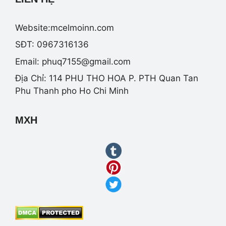
Website:mcelmoinn.com
SĐT: 0967316136
Email:
phuq7155@gmail.com
Địa Chỉ: 114 PHU THO HOA P. PTH Quan Tan
Phu Thanh pho Ho Chi Minh
MXH