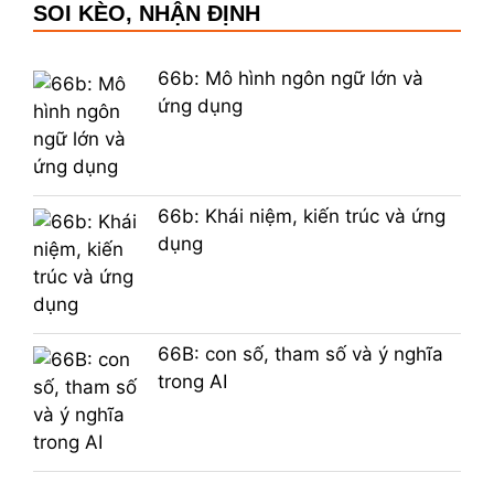
SOI KÈO, NHẬN ĐỊNH
66b: Mô hình ngôn ngữ lớn và
ứng dụng
66b: Khái niệm, kiến trúc và ứng
dụng
66B: con số, tham số và ý nghĩa
trong AI