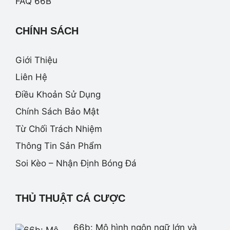
FAQ 66B
CHÍNH SÁCH
Giới Thiệu
Liên Hệ
Điều Khoản Sử Dụng
Chính Sách Bảo Mật
Từ Chối Trách Nhiệm
Thông Tin Sản Phẩm
Soi Kèo – Nhận Định Bóng Đá
THỦ THUẬT CÁ CƯỢC
66b: Mô hình ngôn ngữ lớn và