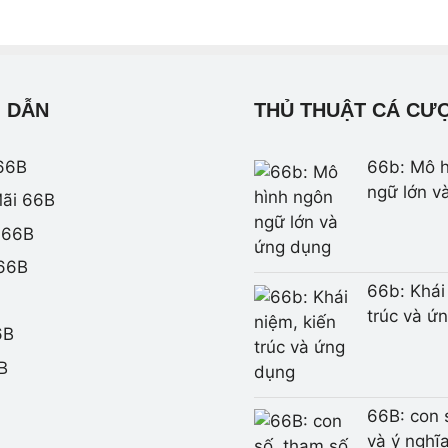
 DẪN
THỦ THUẬT CÁ CƯ
66B
66b: Mô h
ngữ lớn v
ãi 66B
 66B
 66B
66b: Khái
trúc và ứ
6B
B
66B: con 
và ý nghĩa