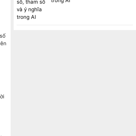
trong AI
 số
yên
ời
,