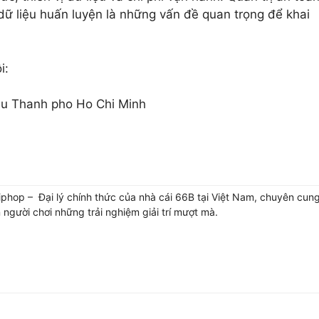
ữ liệu huấn luyện là những vấn đề quan trọng để khai
ôi:
u Thanh pho Ho Chi Minh
phop – Đại lý chính thức của nhà cái 66B tại Việt Nam, chuyên cun
người chơi những trải nghiệm giải trí mượt mà.