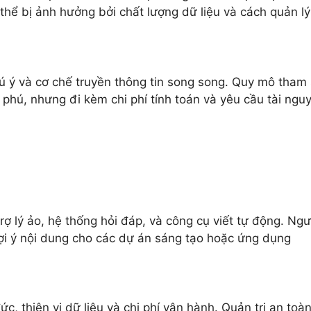
thể bị ảnh hưởng bởi chất lượng dữ liệu và cách quản lý
chú ý và cơ chế truyền thông tin song song. Quy mô tham
hú, nhưng đi kèm chi phí tính toán và yêu cầu tài ngu
rợ lý ảo, hệ thống hỏi đáp, và công cụ viết tự động. Ngư
ợi ý nội dung cho các dự án sáng tạo hoặc ứng dụng
 thiên vị dữ liệu và chi phí vận hành. Quản trị an toàn