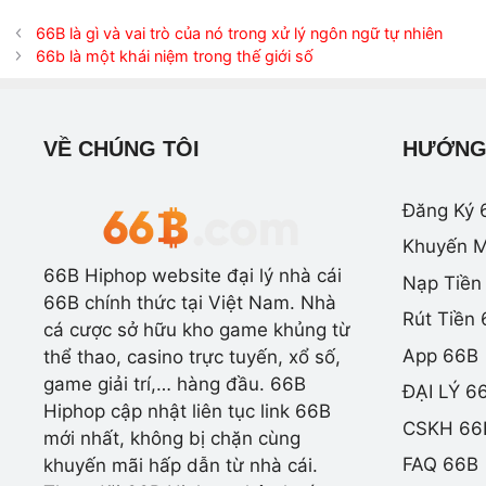
66B là gì và vai trò của nó trong xử lý ngôn ngữ tự nhiên
66b là một khái niệm trong thế giới số
VỀ CHÚNG TÔI
HƯỚNG
Đăng Ký 
Khuyến M
66B Hiphop website đại lý nhà cái
Nạp Tiền
66B chính thức tại Việt Nam. Nhà
Rút Tiền
cá cược sở hữu kho game khủng từ
App 66B
thể thao, casino trực tuyến, xổ số,
game giải trí,… hàng đầu. 66B
ĐẠI LÝ 6
Hiphop cập nhật liên tục link 66B
CSKH 66
mới nhất, không bị chặn cùng
FAQ 66B
khuyến mãi hấp dẫn từ nhà cái.