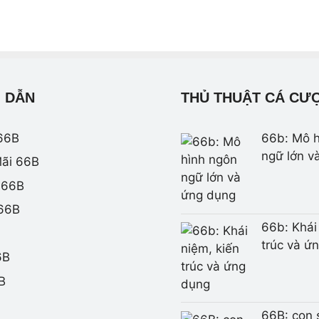
 DẪN
THỦ THUẬT CÁ CƯ
66B
66b: Mô h
ngữ lớn v
ãi 66B
 66B
 66B
66b: Khái
trúc và ứ
6B
B
66B: con 