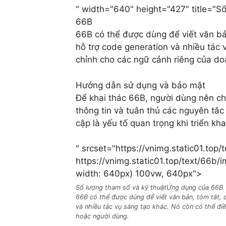
" width="640" height="427" title="S
66B
66B có thể được dùng để viết văn bản
hỗ trợ code generation và nhiều tác 
chỉnh cho các ngữ cảnh riêng của d
Hướng dẫn sử dụng và bảo mật
Để khai thác 66B, người dùng nên ch
thông tin và tuân thủ các nguyên tắc
cập là yếu tố quan trọng khi triển kh
" srcset="https://vnimg.static01.to
https://vnimg.static01.top/text/66
width: 640px) 100vw, 640px">
Số lượng tham số và kỹ thuật
Ứng dụng của 66B
66B có thể được dùng để viết văn bản, tóm tắt, d
và nhiều tác vụ sáng tạo khác. Nó còn có thể đi
hoặc người dùng.