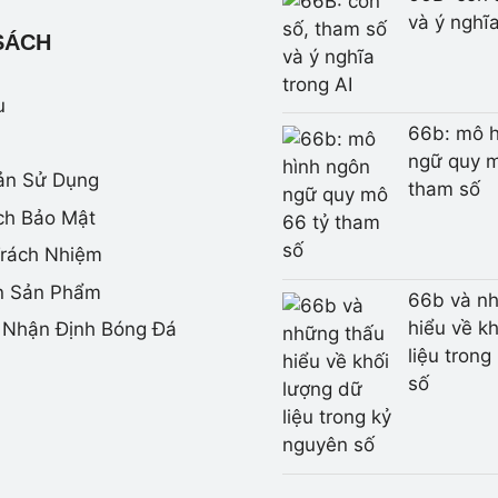
và ý nghĩa
SÁCH
u
66b: mô h
ngữ quy m
ản Sử Dụng
tham số
ch Bảo Mật
Trách Nhiệm
n Sản Phẩm
66b và n
hiểu về k
– Nhận Định Bóng Đá
liệu trong
số