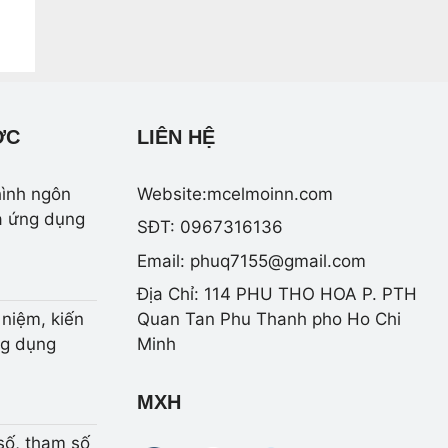
ỢC
LIÊN HỆ
ình ngôn
Website:mcelmoinn.com
à ứng dụng
SĐT: 0967316136
Email:
phuq7155@gmail.com
Địa Chỉ: 114 PHU THO HOA P. PTH
 niệm, kiến
Quan Tan Phu Thanh pho Ho Chi
ng dụng
Minh
MXH
số, tham số