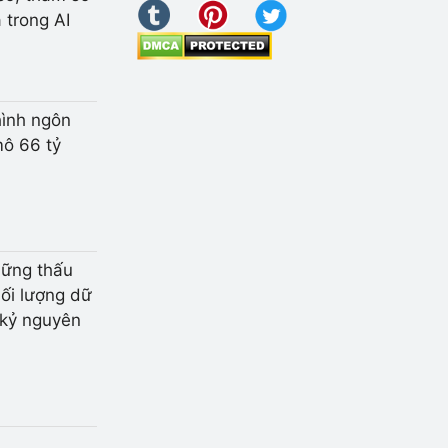
 trong AI
ình ngôn
ô 66 tỷ
hững thấu
hối lượng dữ
 kỷ nguyên