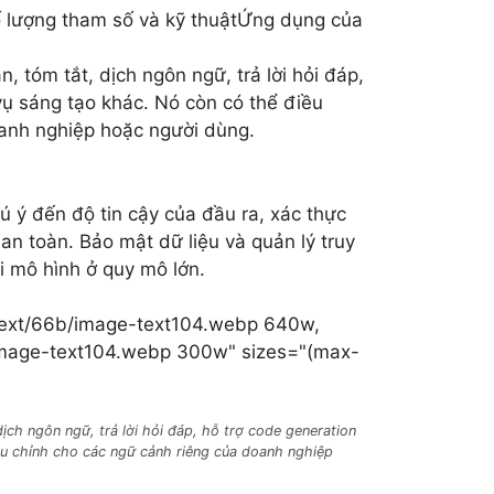
ố lượng tham số và kỹ thuật
Ứng dụng của
, tóm tắt, dịch ngôn ngữ, trả lời hỏi đáp,
vụ sáng tạo khác. Nó còn có thể điều
oanh nghiệp hoặc người dùng.
ú ý đến độ tin cậy của đầu ra, xác thực
 an toàn. Bảo mật dữ liệu và quản lý truy
ai mô hình ở quy mô lớn.
p/text/66b/image-text104.webp 640w,
b/image-text104.webp 300w" sizes="(max-
ịch ngôn ngữ, trả lời hỏi đáp, hỗ trợ code generation
ều chỉnh cho các ngữ cảnh riêng của doanh nghiệp