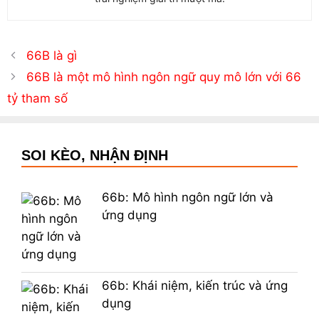
66B là gì
66B là một mô hình ngôn ngữ quy mô lớn với 66
tỷ tham số
SOI KÈO, NHẬN ĐỊNH
66b: Mô hình ngôn ngữ lớn và
ứng dụng
66b: Khái niệm, kiến trúc và ứng
dụng