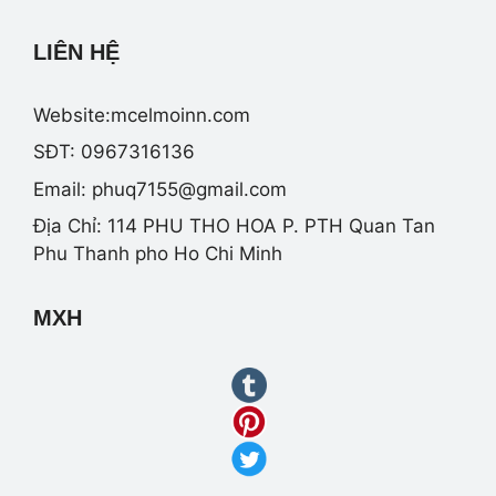
LIÊN HỆ
Website:mcelmoinn.com
SĐT: 0967316136
Email:
phuq7155@gmail.com
Địa Chỉ: 114 PHU THO HOA P. PTH Quan Tan
Phu Thanh pho Ho Chi Minh
MXH