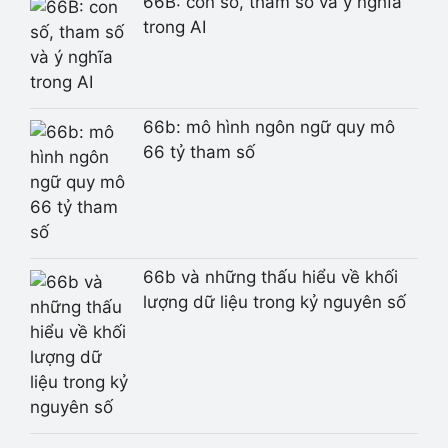
66B: con số, tham số và ý nghĩa
trong AI
66b: mô hình ngôn ngữ quy mô
66 tỷ tham số
66b và những thấu hiểu về khối
lượng dữ liệu trong kỷ nguyên số