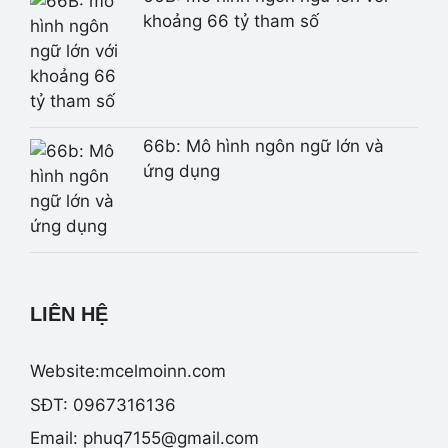
khoảng 66 tỷ tham số
66b: Mô hình ngôn ngữ lớn và
ứng dụng
LIÊN HỆ
Website:mcelmoinn.com
SĐT: 0967316136
Email:
phuq7155@gmail.com