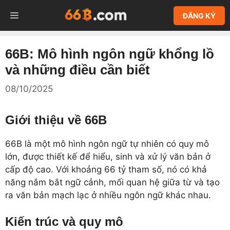
Chuyển
MENU
ĐĂNG KÝ
đến
nội
dung
66B: Mô hình ngôn ngữ khổng lồ
và những điều cần biết
08/10/2025
Giới thiệu về 66B
66B là một mô hình ngôn ngữ tự nhiên có quy mô
lớn, được thiết kế để hiểu, sinh và xử lý văn bản ở
cấp độ cao. Với khoảng 66 tỷ tham số, nó có khả
năng nắm bắt ngữ cảnh, mối quan hệ giữa từ và tạo
ra văn bản mạch lạc ở nhiều ngôn ngữ khác nhau.
Kiến trúc và quy mô