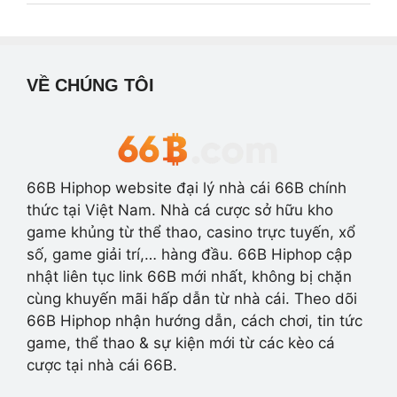
VỀ CHÚNG TÔI
66B Hiphop website đại lý nhà cái 66B chính
thức tại Việt Nam. Nhà cá cược sở hữu kho
game khủng từ thể thao, casino trực tuyến, xổ
số, game giải trí,… hàng đầu. 66B Hiphop cập
nhật liên tục link 66B mới nhất, không bị chặn
cùng khuyến mãi hấp dẫn từ nhà cái. Theo dõi
66B Hiphop nhận hướng dẫn, cách chơi, tin tức
game, thể thao & sự kiện mới từ các kèo cá
cược tại nhà cái 66B.