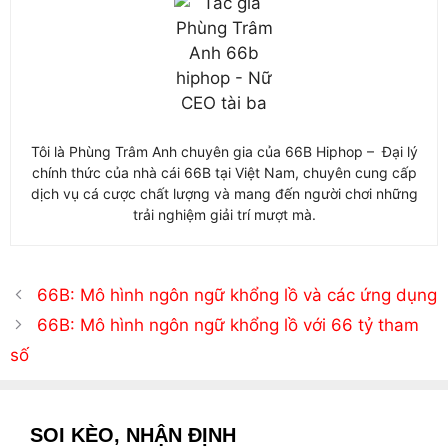
Tôi là Phùng Trâm Anh chuyên gia của 66B Hiphop – Đại lý
chính thức của nhà cái 66B tại Việt Nam, chuyên cung cấp
dịch vụ cá cược chất lượng và mang đến người chơi những
trải nghiệm giải trí mượt mà.
66B: Mô hình ngôn ngữ khổng lồ và các ứng dụng
66B: Mô hình ngôn ngữ khổng lồ với 66 tỷ tham
số
SOI KÈO, NHẬN ĐỊNH