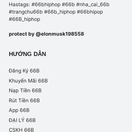
Hastags: #66bhiphop #66b #nha_cai_66b
#trangchu66b #66b_hiphop #66bhipop
#66B_hiphop
protect by @elonmusk198558
HƯỚNG DẪN
Đăng Ký 66B
Khuyến Mãi 66B
Nạp Tiền 66B
Rút Tiền 66B
App 66B
ĐẠI LÝ 66B
CSKH 66B