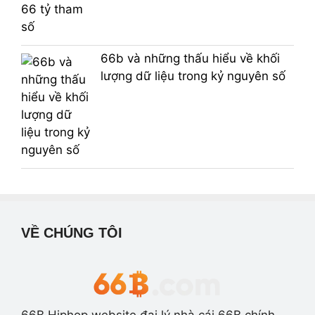
66b và những thấu hiểu về khối
lượng dữ liệu trong kỷ nguyên số
VỀ CHÚNG TÔI
66B Hiphop website đại lý nhà cái 66B chính