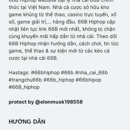
thức tại Việt Nam. Nhà cá cược sở hữu kho
game khủng từ thể thao, casino trực tuyến, xổ
số, game giải trí,… hàng đầu. 66B Hiphop cập
nhật liên tục link 66B mới nhất, không bị chặn
cùng khuyến mãi hấp dẫn từ nhà cái. Theo dõi
66B Hiphop nhận hướng dẫn, cách chơi, tin tức
game, thể thao & sự kiện mới từ các kèo cá
cược tại nhà cái 66B.
Hastags: #66bhiphop #66b #nha_cai_66b
#trangchu66b #66b_hiphop #66bhipop
#66B_hiphop
protect by @elonmusk198558
HƯỚNG DẪN